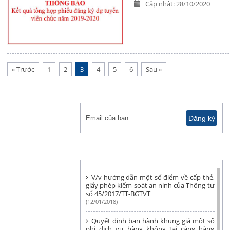
Cập nhật: 28/10/2020
« Trước
1
2
3
4
5
6
Sau »
ĐĂNG KÝ NHẬN TIN
THÔNG BÁO, BIỂU MẪU
V/v hướng dẫn một số điểm về cấp thẻ,
giấy phép kiểm soát an ninh của Thông tư
số 45/2017/TT-BGTVT
(12/01/2018)
Quyết định ban hành khung giá một số
phi dịch vụ hàng không tại cảng hàng