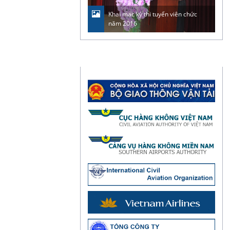
Khai mạc kỳ thi tuyển viên chức
năm 2016
LIÊN KẾT WEBSITE