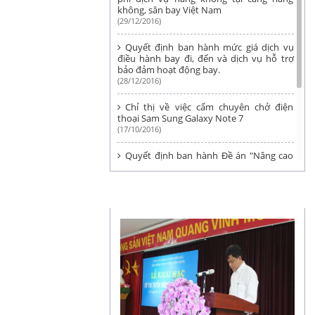
không, sân bay Việt Nam
(29/12/2016)
Quyết định ban hành mức giá dịch vụ
điều hành bay đi, đến và dịch vụ hỗ trợ
bảo đảm hoạt động bay.
(28/12/2016)
Chỉ thị về việc cấm chuyên chở điện
thoại Sam Sung Galaxy Note 7
(17/10/2016)
Quyết định ban hành Đề án "Nâng cao
chỉ số đánh giá chất lượng và hiệu quả
hoạt động xây dựng và thi hành pháp
luật về kinh doanh của Cục Hàng không
ẢNH & VIDEO
Việt Nam".
(25/07/2016)
Quyết định về việc công bố Danh mục
văn bản quy phạm pháp luật về giao
thông vận tải hết hiệu lực thi hành 6
tháng đầu năm 2016
(21/07/2016)