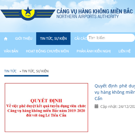
GIỚI THIỆU
TIN TỨC, SỰ KIỆN
CẢI CÁCH HÀNH CHÍNH
VĂN BẢN
HOẠT ĐỘNG CHUYÊN MÔN
PHẢN ÁNH KIẾN NGHỊ
LIÊN HỆ
TIN TỨC
» TIN TỨC, SỰ KIỆN
Quyết định phê duy
vụ hàng không miền
Cẩn
Cập nhật: 24/12/20