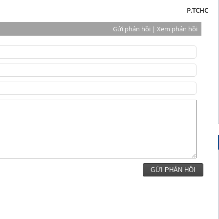
P.TCHC
Gửi phản hồi
|
Xem phản hồi
GỬI PHẢN HỒI