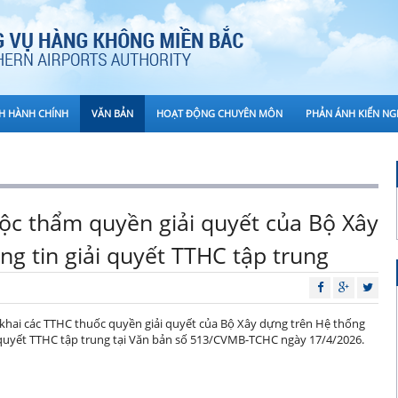
CH HÀNH CHÍNH
VĂN BẢN
HOẠT ĐỘNG CHUYÊN MÔN
PHẢN ÁNH KIẾN NG
uộc thẩm quyền giải quyết của Bộ Xây
g tin giải quyết TTHC tập trung
khai các TTHC thuốc quyền giải quyết của Bộ Xây dựng trên Hệ thống
 quyết TTHC tập trung tại Văn bản số 513/CVMB-TCHC ngày 17/4/2026.