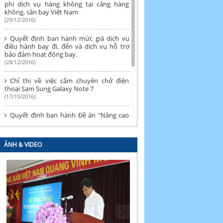
phi dịch vụ hàng không tại cảng hàng
không, sân bay Việt Nam
(29/12/2016)
Quyết định ban hành mức giá dịch vụ
điều hành bay đi, đến và dịch vụ hỗ trợ
bảo đảm hoạt động bay.
(28/12/2016)
Chỉ thị về việc cấm chuyên chở điện
thoại Sam Sung Galaxy Note 7
(17/10/2016)
Quyết định ban hành Đề án "Nâng cao
chỉ số đánh giá chất lượng và hiệu quả
hoạt động xây dựng và thi hành pháp
luật về kinh doanh của Cục Hàng không
ẢNH & VIDEO
Việt Nam".
(25/07/2016)
Quyết định về việc công bố Danh mục
văn bản quy phạm pháp luật về giao
thông vận tải hết hiệu lực thi hành 6
tháng đầu năm 2016
(21/07/2016)