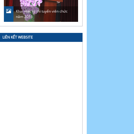
Khai mạc kỳ thi tuyển viên chức
CB, VC, NLĐ Cảng vụ HKM
năm 2016
hương tại khu di tích Truô
LIÊN KẾT WEBSITE