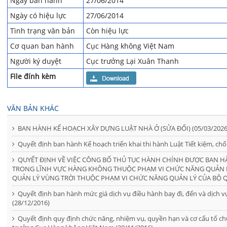
Ngày ban hành
27/06/2014
Ngày có hiệu lực
27/06/2014
Tình trạng văn bản
Còn hiệu lực
Cơ quan ban hành
Cục Hàng không Việt Nam
Người ký duyệt
Cục trưởng Lại Xuân Thanh
File đính kèm
VĂN BẢN KHÁC
BAN HÀNH KẾ HOẠCH XÂY DỰNG LUẬT NHÀ Ở (SỬA ĐỔI) (05/03/2026
Quyết định ban hành Kế hoạch triển khai thi hành Luật Tiết kiệm, chố
QUYẾT ĐỊNH VỀ VIỆC CÔNG BỐ THỦ TỤC HÀNH CHÍNH ĐƯỢC BAN HÀN
TRONG LĨNH VỰC HÀNG KHÔNG THUỘC PHẠM VI CHỨC NĂNG QUẢN L
QUẢN LÝ VÙNG TRỜI THUỘC PHẠM VI CHỨC NĂNG QUẢN LÝ CỦA BỘ Q
Quyết định ban hành mức giá dịch vụ điều hành bay đi, đến và dịch 
(28/12/2016)
Quyết định quy định chức năng, nhiệm vụ, quyền hạn và cơ cấu tổ ch