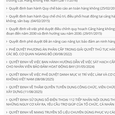
trưởng Cục Hàng không Việt Nam (28/11/2016)
Quyết định ban hành Quy chế báo cáo an toàn hàng không (25/02/20
Quyết định ban hành Quy chế chủ trì, điều phối hoạt động tại cảng 
không, sân bay. (04/02/2015)
Quyết định về việc phê duyệt điều chỉnh quy hoạch Cảng hàng không 
đoạn đến năm 2030 và định hướng sau năm 2030. (29/01/2015)
Quyết định phê duyệt Đề án nâng cao năng lực bảo đảm an ninh hàng
PHÊ DUYỆT PHƯƠNG ÁN PHÂN CẤP TRONG GIẢI QUYẾT THỦ TỤC HÀ
CÁC BỘ, CƠ QUAN NGANG BỘ (30/08/2022)
QUYẾT ĐỊNH VỀ VIỆC BAN HÀNH HƯỚNG DẪN VỀ VIỆC SÁT HẠCH CẤ
CHO NHÂN VIÊN BẢO ĐẢM HOẠT ĐỘNG BAY (31/05/2024)
QUYẾT ĐỊNH VỀ VIỆC PHÊ DUYỆT DANH MỤC VỊ TRÍ VIỆC LÀM VÀ C
KHÔNG VIỆT NAM (08/08/2025)
QUYẾT ĐỊNH VỀ THẨM QUYỀN TUYỂN DỤNG CÔNG CHỨC, VIÊN CHỨC
XÂY DỰNG (11/08/2025)
QUYẾT ĐỊNH SỬ DỤNG SỐ ĐIỆN THOẠI 112 TIẾP NHẬN NỘI DUNG THÔ
NHỮNG NGUY CƠ XẢY RA, YÊU CẦU TRỢ GIÚP CỦA TỔ CHỨC, CÁ NHÂN
QUYẾT ĐỊNH VỀ MẠNG TRUYỀN SỐ LIỆU CHUYÊN DÙNG PHỤC VỤ CÁC