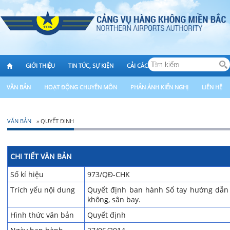
GIỚI THIỆU
TIN TỨC, SỰ KIỆN
CẢI CÁCH HÀNH CHÍNH
VĂN BẢN
HOẠT ĐỘNG CHUYÊN MÔN
PHẢN ÁNH KIẾN NGHỊ
LIÊN HỆ
VĂN BẢN
» QUYẾT ĐỊNH
CHI TIẾT VĂN BẢN
Số kí hiệu
973/QĐ-CHK
Trích yếu nội dung
Quyết định ban hành Sổ tay hướng dẫn 
không, sân bay.
Hình thức văn bản
Quyết định