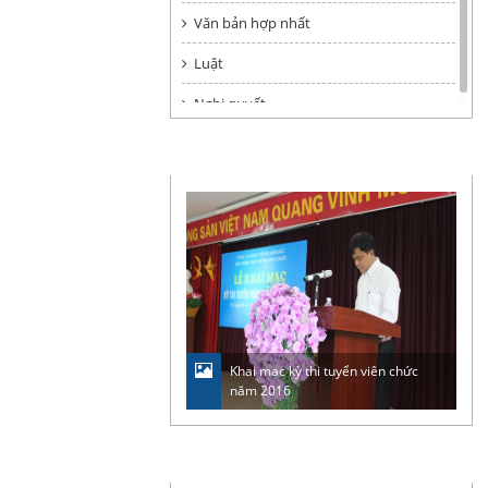
Văn bản hợp nhất
Luật
Nghị quyết
ẢNH & VIDEO
Khai mạc kỳ thi tuyển viên chức
năm 2016
LIÊN KẾT WEBSITE