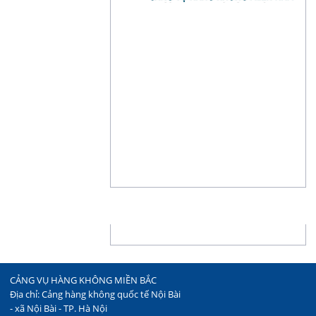
THỐNG KÊ
CẢNG VỤ HÀNG KHÔNG MIỀN BẮC
Địa chỉ: Cảng hàng không quốc tế Nội Bài
- xã Nội Bài - TP. Hà Nội