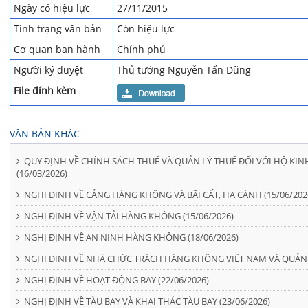
Ngày có hiệu lực
27/11/2015
Tình trạng văn bản
Còn hiệu lực
Cơ quan ban hành
Chính phủ
Người ký duyệt
Thủ tướng Nguyễn Tấn Dũng
File đính kèm
VĂN BẢN KHÁC
QUY ĐỊNH VỀ CHÍNH SÁCH THUẾ VÀ QUẢN LÝ THUẾ ĐỐI VỚI HỘ K
(16/03/2026)
NGHỊ ĐỊNH VỀ CẢNG HÀNG KHÔNG VÀ BÃI CẤT, HẠ CÁNH (15/06/202
NGHỊ ĐỊNH VỀ VẬN TẢI HÀNG KHÔNG (15/06/2026)
NGHỊ ĐỊNH VỀ AN NINH HÀNG KHÔNG (18/06/2026)
NGHỊ ĐỊNH VỀ NHÀ CHỨC TRÁCH HÀNG KHÔNG VIỆT NAM VÀ QUẢN 
NGHỊ ĐỊNH VỀ HOẠT ĐỘNG BAY (22/06/2026)
NGHỊ ĐỊNH VỀ TÀU BAY VÀ KHAI THÁC TÀU BAY (23/06/2026)