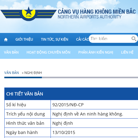
GIỚI THIỆU
TIN TỨC, SỰ KIỆN
CẢI CÁCH HÀNH CHÍNH
VĂN BẢN
HOẠT ĐỘNG CHUYÊN MÔN
PHẢN ÁNH KIẾN NGHỊ
LIÊN HỆ
VĂN BẢN
» NGHỊ ĐỊNH
CHI TIẾT VĂN BẢN
Số kí hiệu
92/2015/NĐ-CP
Trích yếu nội dung
Nghị định về An ninh hàng không.
Hình thức văn bản
Nghị định
Ngày ban hành
13/10/2015