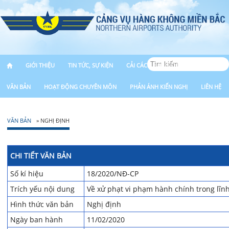
GIỚI THIỆU
TIN TỨC, SỰ KIỆN
CẢI CÁCH HÀNH CHÍNH
VĂN BẢN
HOẠT ĐỘNG CHUYÊN MÔN
PHẢN ÁNH KIẾN NGHỊ
LIÊN HỆ
VĂN BẢN
» NGHỊ ĐỊNH
CHI TIẾT VĂN BẢN
Số kí hiệu
18/2020/NĐ-CP
Trích yếu nội dung
Về xử phạt vi phạm hành chính trong lĩn
Hình thức văn bản
Nghị định
Ngày ban hành
11/02/2020