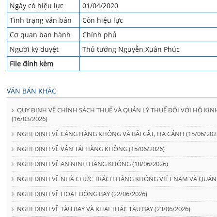
Ngày có hiệu lực
01/04/2020
Tình trạng văn bản
Còn hiệu lực
Cơ quan ban hành
Chính phủ
Người ký duyệt
Thủ tướng Nguyễn Xuân Phúc
File đính kèm
VĂN BẢN KHÁC
QUY ĐỊNH VỀ CHÍNH SÁCH THUẾ VÀ QUẢN LÝ THUẾ ĐỐI VỚI HỘ K
(16/03/2026)
NGHỊ ĐỊNH VỀ CẢNG HÀNG KHÔNG VÀ BÃI CẤT, HẠ CÁNH (15/06/202
NGHỊ ĐỊNH VỀ VẬN TẢI HÀNG KHÔNG (15/06/2026)
NGHỊ ĐỊNH VỀ AN NINH HÀNG KHÔNG (18/06/2026)
NGHỊ ĐỊNH VỀ NHÀ CHỨC TRÁCH HÀNG KHÔNG VIỆT NAM VÀ QUẢN 
NGHỊ ĐỊNH VỀ HOẠT ĐỘNG BAY (22/06/2026)
NGHỊ ĐỊNH VỀ TÀU BAY VÀ KHAI THÁC TÀU BAY (23/06/2026)