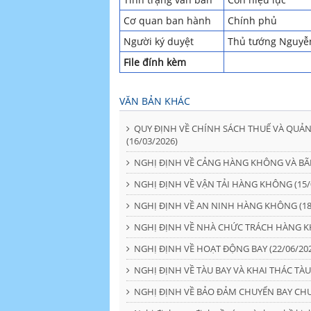
Cơ quan ban hành
Chính phủ
Người ký duyệt
Thủ tướng Nguyễ
File đính kèm
VĂN BẢN KHÁC
QUY ĐỊNH VỀ CHÍNH SÁCH THUẾ VÀ QUẢN
(16/03/2026)
NGHỊ ĐỊNH VỀ CẢNG HÀNG KHÔNG VÀ BÃI 
NGHỊ ĐỊNH VỀ VẬN TẢI HÀNG KHÔNG (15/
NGHỊ ĐỊNH VỀ AN NINH HÀNG KHÔNG (18
NGHỊ ĐỊNH VỀ NHÀ CHỨC TRÁCH HÀNG KH
NGHỊ ĐỊNH VỀ HOẠT ĐỘNG BAY (22/06/20
NGHỊ ĐỊNH VỀ TÀU BAY VÀ KHAI THÁC TÀU 
NGHỊ ĐỊNH VỀ BẢO ĐẢM CHUYỂN BAY CHU