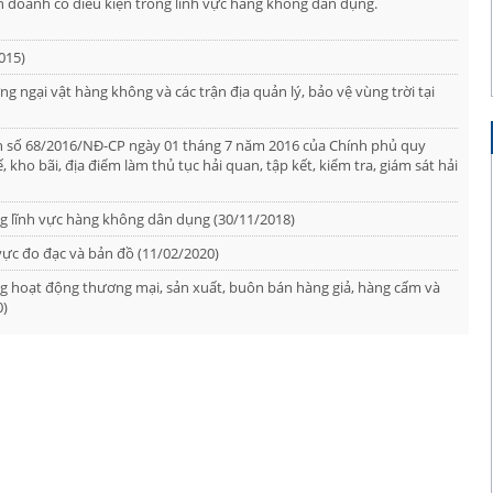
h doanh có điều kiện trong lĩnh vực hàng không dân dụng.
015)
g ngại vật hàng không và các trận địa quản lý, bảo vệ vùng trời tại
nh số 68/2016/NĐ-CP ngày 01 tháng 7 năm 2016 của Chính phủ quy
kho bãi, địa điểm làm thủ tục hải quan, tập kết, kiểm tra, giám sát hải
g lĩnh vực hàng không dân dụng (30/11/2018)
vực đo đạc và bản đồ (11/02/2020)
g hoạt động thương mại, sản xuất, buôn bán hàng giả, hàng cấm và
0)