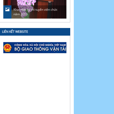
Khai mạc kỳ thi tuyển viên chức
CB, VC, NLĐ Cảng vụ HKM
năm 2016
hương tại khu di tích Truô
LIÊN KẾT WEBSITE