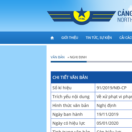
GIỚI THIỆU
TIN TỨC, SỰ KIỆN
CẢI CÁ
VĂN BẢN
» NGHỊ ĐỊNH
CHI TIẾT VĂN BẢN
Số kí hiệu
91/2019/NĐ-CP
Trích yếu nội dung
Về xử phạt vi phạ
Hình thức văn bản
Nghị định
Ngày ban hành
19/11/2019
Ngày có hiệu lực
05/01/2020
Tình trạng văn bản
Còn hiệu lực