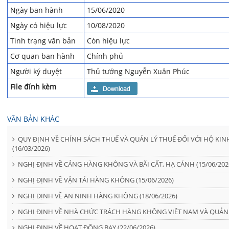
Ngày ban hành
15/06/2020
Ngày có hiệu lực
10/08/2020
Tình trạng văn bản
Còn hiệu lực
Cơ quan ban hành
Chính phủ
Người ký duyệt
Thủ tướng Nguyễn Xuân Phúc
File đính kèm
VĂN BẢN KHÁC
QUY ĐỊNH VỀ CHÍNH SÁCH THUẾ VÀ QUẢN LÝ THUẾ ĐỐI VỚI HỘ K
(16/03/2026)
NGHỊ ĐỊNH VỀ CẢNG HÀNG KHÔNG VÀ BÃI CẤT, HẠ CÁNH (15/06/202
NGHỊ ĐỊNH VỀ VẬN TẢI HÀNG KHÔNG (15/06/2026)
NGHỊ ĐỊNH VỀ AN NINH HÀNG KHÔNG (18/06/2026)
NGHỊ ĐỊNH VỀ NHÀ CHỨC TRÁCH HÀNG KHÔNG VIỆT NAM VÀ QUẢN 
NGHỊ ĐỊNH VỀ HOẠT ĐỘNG BAY (22/06/2026)