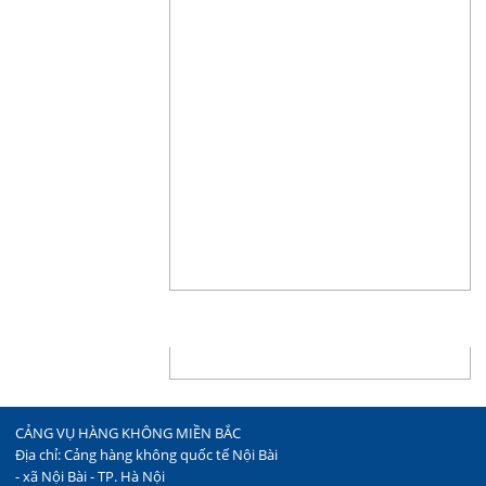
THỐNG KÊ
CẢNG VỤ HÀNG KHÔNG MIỀN BẮC
Địa chỉ: Cảng hàng không quốc tế Nội Bài
- xã Nội Bài - TP. Hà Nội