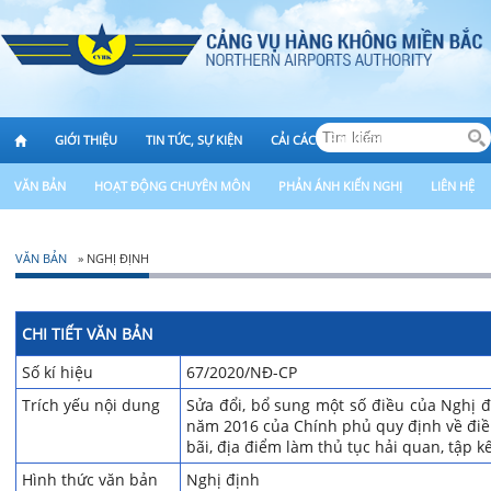
GIỚI THIỆU
TIN TỨC, SỰ KIỆN
CẢI CÁCH HÀNH CHÍNH
VĂN BẢN
HOẠT ĐỘNG CHUYÊN MÔN
PHẢN ÁNH KIẾN NGHỊ
LIÊN HỆ
VĂN BẢN
» NGHỊ ĐỊNH
CHI TIẾT VĂN BẢN
Số kí hiệu
67/2020/NĐ-CP
Trích yếu nội dung
Sửa đổi, bổ sung một số điều của Nghị 
năm 2016 của Chính phủ quy định về điề
bãi, địa điểm làm thủ tục hải quan, tập kế
Hình thức văn bản
Nghị định